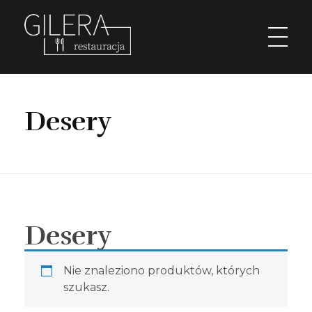
Restauracja Gilera
Organizujemy imprezy okolicznościowe; chrzciny, komunie, wesela, stypy, imprezy firmowe,szkolenia, spotkania w gronie pracowników, spotkania menadżerskie, spotkania przedświąteczne i poświąteczne, kuligi w okresie zimowym. Świętochłowice Aleja parkowa 1.
Desery
Desery
Nie znaleziono produktów, których
szukasz.