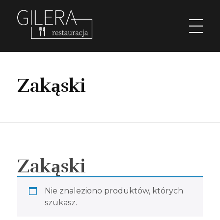
Restauracja Gilera
Organizujemy imprezy okolicznościowe; chrzciny, komunie, wesela, stypy, imprezy firmowe,szkolenia, spotkania w gronie pracowników, spotkania menadżerskie, spotkania przedświąteczne i poświąteczne, kuligi w okresie zimowym. Świętochłowice Aleja parkowa 1.
Zakąski
Zakąski
Nie znaleziono produktów, których
szukasz.