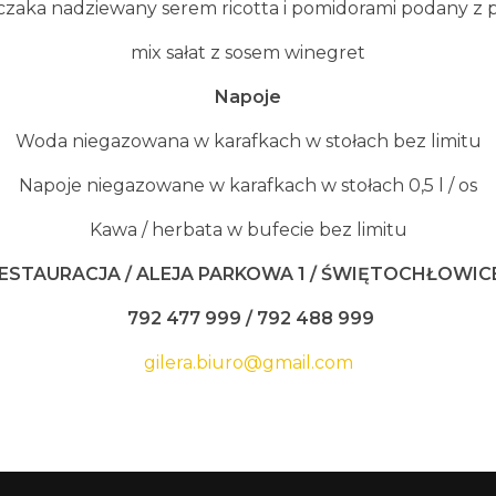
urczaka nadziewany serem ricotta i pomidorami podany z
mix sałat z sosem winegret
Napoje
Woda niegazowana w karafkach w stołach bez limitu
Napoje niegazowane w karafkach w stołach 0,5 l / os
Kawa / herbata w bufecie bez limitu
RESTAURACJA / ALEJA PARKOWA 1 /
Ś
WI
Ę
TOCH
Ł
OWIC
792 477 999 / 792 488 999
gilera.biuro@gmail.com