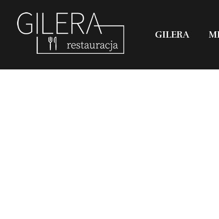
GILERA
M
Restauracja Gilera
Organizujemy imprezy okolicznościowe; chrzciny, komunie, wesela, stypy, imprezy firmowe,szkolenia, spotkania w gronie pracowników, spotkania menadżerskie, spotkania przedświąteczne i poświąteczne, kuligi w okresie zimowym. Świętochłowice Aleja parkowa 1.