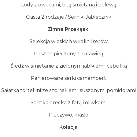
Lody z owocami, bitą śmietaną i polewą
Ciasta 2 rodzaje / Sernik, Jabłecznik
Zimne Przek
ą
ski
Selekcja włoskich wędlin i serów
Pasztet pieczony z żurawiną
Śledź w śmietanie z zielonym jabłkiem i cebulką
Panierowane serki camembert
Sałatka tortellini ze szpinakiem i suszonymi pomidorami
Sałatka grecka z fetą i oliwkami
Pieczywo, masło
Kolacja