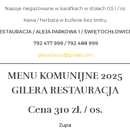
Napoje niegazowane w karafkach w stołach 0,5 l / os
Kawa / herbata w bufecie bez limitu
RESTAURACJA / ALEJA PARKOWA 1 /
Ś
WI
Ę
TOCH
Ł
OWIC
792 477 999 / 792 488 999
gilera.biuro@gmail.com
MENU KOMUNIJNE 2025
GILERA RESTAURACJA
Cena 310 z
ł
. / os.
Zupa