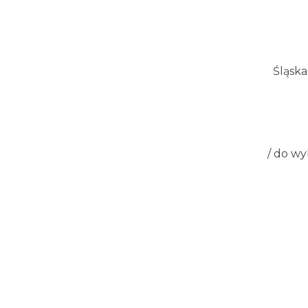
Śląsk
/ do wy