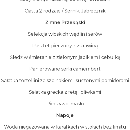
Ciasta 2 rodzaje / Sernik, Jabłecznik
Zimne Przek
ą
ski
Selekcja włoskich wędlin i serów
Pasztet pieczony z żurawiną
Śledź w śmietanie z zielonym jabłkiem i cebulką
Panierowane serki camembert
Sałatka tortellini ze szpinakiem i suszonymi pomidorami
Sałatka grecka z fetą i oliwkami
Pieczywo, masło
Napoje
Woda niegazowana w karafkach w stołach bez limitu