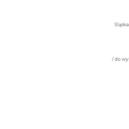
Śląsk
/ do wy