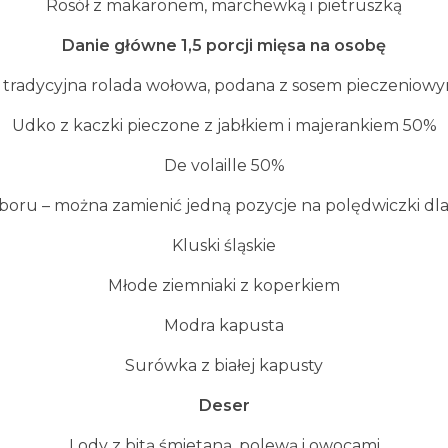
Rosół z makaronem, marchewką i pietruszką
Danie g
łó
wne 1,5 porcji mi
ę
sa na osob
ę
a tradycyjna rolada wołowa, podana z sosem pieczeniow
Udko z kaczki pieczone z jabłkiem i majerankiem 50%
De volaille 50%
boru – można zamienić jedną pozycje na polędwiczki dla 
Kluski śląskie
Młode ziemniaki z koperkiem
Modra kapusta
Surówka z białej kapusty
Deser
Lody z bitą śmietaną, polewą i owocami