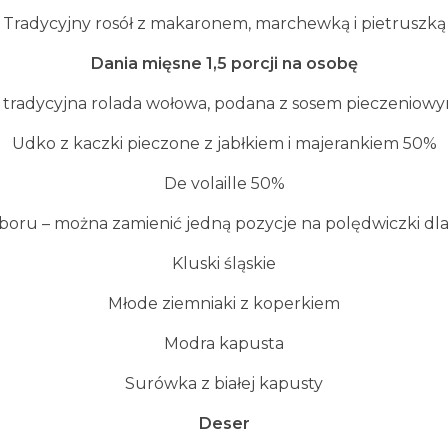
Tradycyjny rosół z makaronem, marchewką i pietruszką
Dania mi
ę
sne 1,5 porcji na osob
ę
a tradycyjna rolada wołowa, podana z sosem pieczeniow
Udko z kaczki pieczone z jabłkiem i majerankiem 50%
De volaille 50%
boru – można zamienić jedną pozycje na polędwiczki dla 
Kluski śląskie
Młode ziemniaki z koperkiem
Modra kapusta
Surówka z białej kapusty
Deser