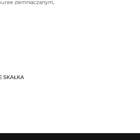
 puree ziemniaczanym,
E SKA
Ł
KA