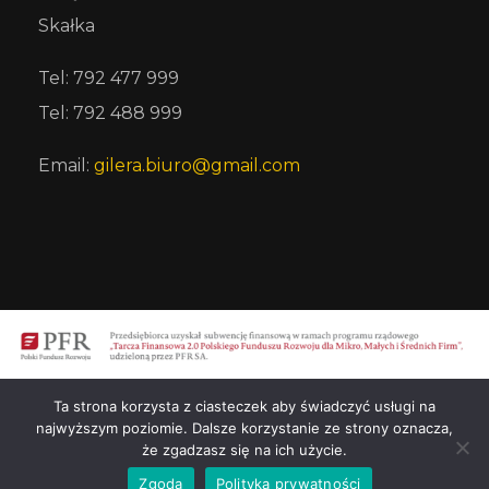
Skałka
Tel: 792 477 999
Tel: 792 488 999
Email:
gilera.biuro@gmail.com
Ta strona korzysta z ciasteczek aby świadczyć usługi na
najwyższym poziomie. Dalsze korzystanie ze strony oznacza,
© 2026 Restauracja Gilera. All rights
że zgadzasz się na ich użycie.
reserved. Created by
LiStronosz
Zgoda
Polityka prywatności