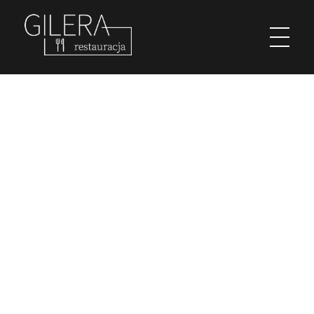
Restauracja Gilera
Organizujemy imprezy okolicznościowe; chrzciny, komunie, wesela, stypy, imprezy firmowe,szkolenia, spotkania w gronie pracowników, spotkania menadżerskie, spotkania przedświąteczne i poświąteczne, kuligi w okresie zimowym. Świętochłowice Aleja parkowa 1.