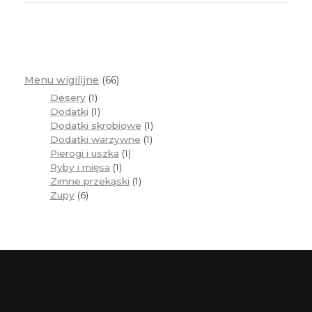
Menu wigilijne
66
Desery
1
Dodatki
1
Dodatki skrobiowe
1
Dodatki warzywne
1
Pierogi i uszka
1
Ryby i mięsa
1
Zimne przekąski
1
Zupy
6