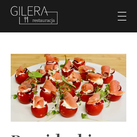
Restauracja Gilera
Organizujemy imprezy okolicznościowe; chrzciny, komunie, wesela, stypy, imprezy firmowe,szkolenia, spotkania w gronie pracowników, spotkania menadżerskie, spotkania przedświąteczne i poświąteczne, kuligi w okresie zimowym. Świętochłowice Aleja parkowa 1.