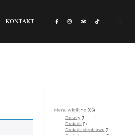
KONTAKT
Menu wigilijne
66
Desery
1
Dodatki
1
Dodatki skrobiowe
1