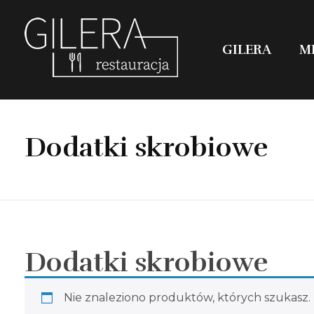
GILERA
M
Restauracja Gilera
Organizujemy imprezy okolicznościowe; chrzciny, komunie, wesela, stypy, imprezy firmowe,szkolenia, spotkania w gronie pracowników, spotkania menadżerskie, spotkania przedświąteczne i poświąteczne, kuligi w okresie zimowym. Świętochłowice Aleja parkowa 1.
Dodatki skrobiowe
Dodatki skrobiowe
Nie znaleziono produktów, których szukasz.