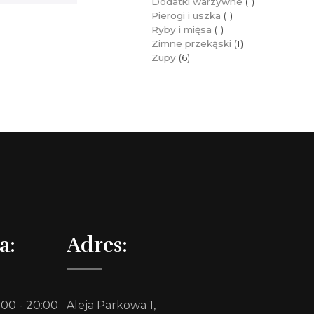
Dodatki warzywne
1
Pierogi i uszka
1
Ryby i mięsa
1
Zimne przekąski
1
Zupy
6
a:
Adres:
:00 - 20:00
Aleja Parkowa 1,