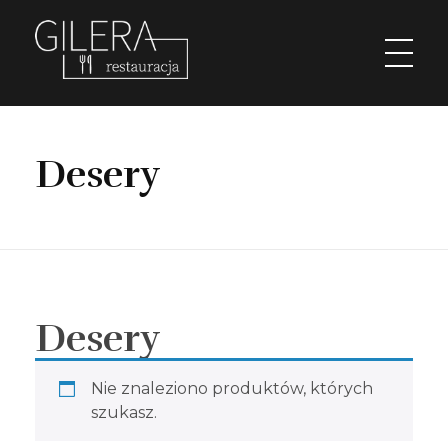
Restauracja Gilera
Organizujemy imprezy okolicznościowe; chrzciny, komunie, wesela, stypy, imprezy firmowe,szkolenia, spotkania w gronie pracowników, spotkania menadżerskie, spotkania przedświąteczne i poświąteczne, kuligi w okresie zimowym. Świętochłowice Aleja parkowa 1.
Desery
Desery
Nie znaleziono produktów, których
szukasz.