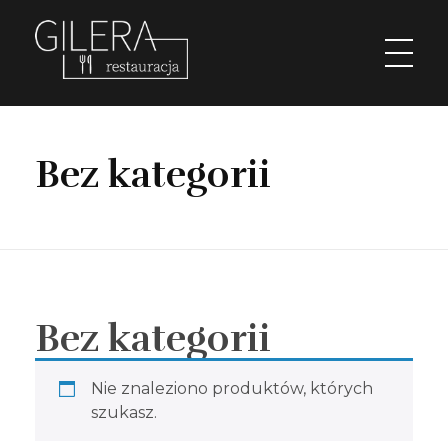
Restauracja Gilera
Organizujemy imprezy okolicznościowe; chrzciny, komunie, wesela, stypy, imprezy firmowe,szkolenia, spotkania w gronie pracowników, spotkania menadżerskie, spotkania przedświąteczne i poświąteczne, kuligi w okresie zimowym. Świętochłowice Aleja parkowa 1.
Bez kategorii
Bez kategorii
Nie znaleziono produktów, których
szukasz.