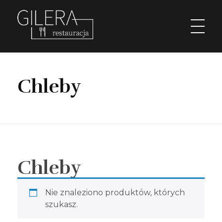
Restauracja Gilera
Organizujemy imprezy okolicznościowe; chrzciny, komunie, wesela, stypy, imprezy firmowe,szkolenia, spotkania w gronie pracowników, spotkania menadżerskie, spotkania przedświąteczne i poświąteczne, kuligi w okresie zimowym. Świętochłowice Aleja parkowa 1.
Chleby
Chleby
Nie znaleziono produktów, których
szukasz.