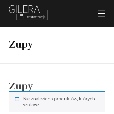
Restauracja Gilera
Organizujemy imprezy okolicznościowe; chrzciny, komunie, wesela, stypy, imprezy firmowe,szkolenia, spotkania w gronie pracowników, spotkania menadżerskie, spotkania przedświąteczne i poświąteczne, kuligi w okresie zimowym. Świętochłowice Aleja parkowa 1.
Zupy
Zupy
Nie znaleziono produktów, których
szukasz.