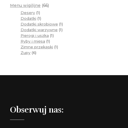
Menu wigilijne
66
Desery
1
Dodatki
1
Dodatki skrobiowe
1
Dodatki warzywne
1
Pierogi i uszka
1
Ryby i mięsa
1
Zimne przekąski
1
Zupy
6
Obserwuj nas: