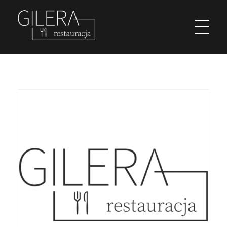
Restauracja Gilera
Organizujemy imprezy okolicznościowe; chrzciny, komunie, wesela, stypy, imprezy firmowe,szkolenia, spotkania w gronie pracowników, spotkania menadżerskie, spotkania przedświąteczne i poświąteczne, kuligi w okresie zimowym. Świętochłowice Aleja parkowa 1.