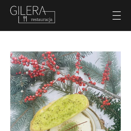
Restauracja Gilera
Organizujemy imprezy okolicznościowe; chrzciny, komunie, wesela, stypy, imprezy firmowe,szkolenia, spotkania w gronie pracowników, spotkania menadżerskie, spotkania przedświąteczne i poświąteczne, kuligi w okresie zimowym. Świętochłowice Aleja parkowa 1.