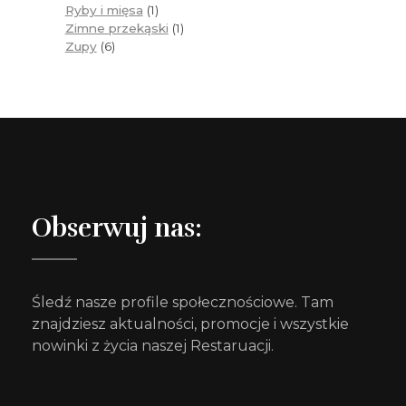
Ryby i mięsa
1
Zimne przekąski
1
Zupy
6
Obserwuj nas:
Śledź nasze profile społecznościowe. Tam
znajdziesz aktualności, promocje i wszystkie
nowinki z życia naszej Restaruacji.