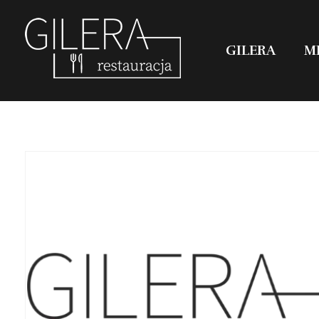
GILERA
M
Restauracja Gilera
Organizujemy imprezy okolicznościowe; chrzciny, komunie, wesela, stypy, imprezy firmowe,szkolenia, spotkania w gronie pracowników, spotkania menadżerskie, spotkania przedświąteczne i poświąteczne, kuligi w okresie zimowym. Świętochłowice Aleja parkowa 1.