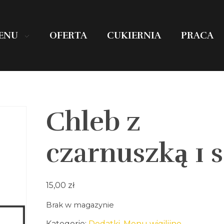
ENU
OFERTA
CUKIERNIA
PRACA
Chleb z
czarnuszką 1 s
15,00
zł
Brak w magazynie
Kategorie:
Dodatki
,
Menu wigilijne