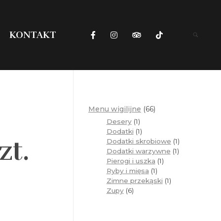
KONTAKT
Menu wigilijne
66
Desery
1
Dodatki
1
zt.
Dodatki skrobiowe
1
Dodatki warzywne
1
Pierogi i uszka
1
Ryby i mięsa
1
Zimne przekąski
1
Zupy
6