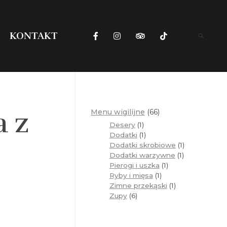
KONTAKT
a z
Menu wigilijne
66
Desery
1
Dodatki
1
Dodatki skrobiowe
1
Dodatki warzywne
1
Pierogi i uszka
1
Ryby i mięsa
1
Zimne przekąski
1
Zupy
6