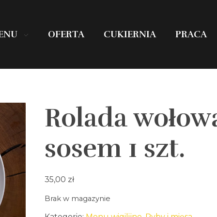
ENU
OFERTA
CUKIERNIA
PRACA
Rolada wołow
sosem 1 szt.
35,00
zł
Brak w magazynie
Kategorie:
Menu wigilijne
,
Ryby i mięsa