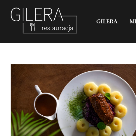
GILERA
M
Restauracja Gilera
Organizujemy imprezy okolicznościowe; chrzciny, komunie, wesela, stypy, imprezy firmowe,szkolenia, spotkania w gronie pracowników, spotkania menadżerskie, spotkania przedświąteczne i poświąteczne, kuligi w okresie zimowym. Świętochłowice Aleja parkowa 1.