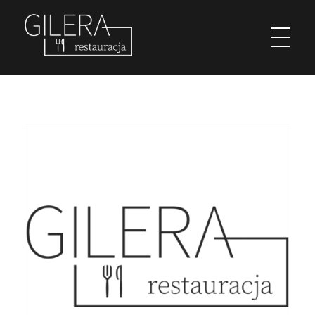
Restauracja Gilera
Organizujemy imprezy okolicznościowe; chrzciny, komunie, wesela, stypy, imprezy firmowe,szkolenia, spotkania w gronie pracowników, spotkania menadżerskie, spotkania przedświąteczne i poświąteczne, kuligi w okresie zimowym. Świętochłowice Aleja parkowa 1.