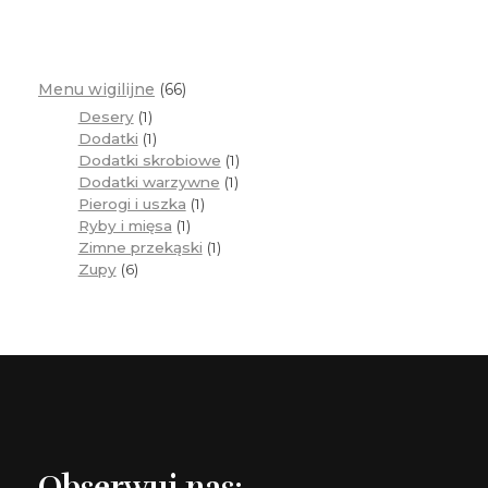
Menu wigilijne
66
Desery
1
Dodatki
1
Dodatki skrobiowe
1
Dodatki warzywne
1
Pierogi i uszka
1
Ryby i mięsa
1
Zimne przekąski
1
Zupy
6
Obserwuj nas: